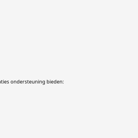
ties ondersteuning bieden: