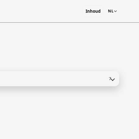
Inhoud
NL
7