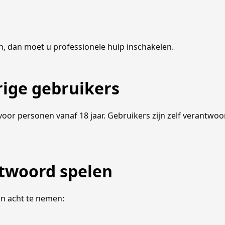
, dan moet u professionele hulp inschakelen.
rige gebruikers
voor personen vanaf 18 jaar. Gebruikers zijn zelf verantwoo
ntwoord spelen
in acht te nemen: