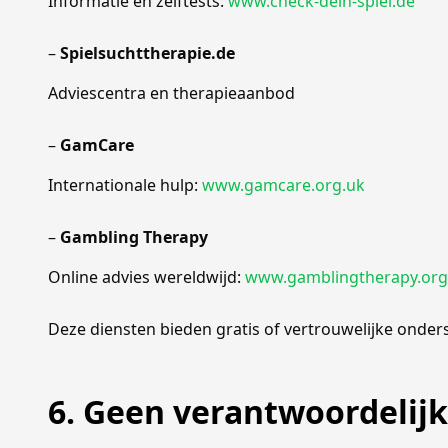
Informatie en zelftests:
www.check-dein-spiel.de
–
Spielsuchttherapie.de
Adviescentra en therapieaanbod
–
GamCare
Internationale hulp:
www.gamcare.org.uk
–
Gambling Therapy
Online advies wereldwijd:
www.gamblingtherapy.org
Deze diensten bieden gratis of vertrouwelijke onder
6. Geen verantwoordelij