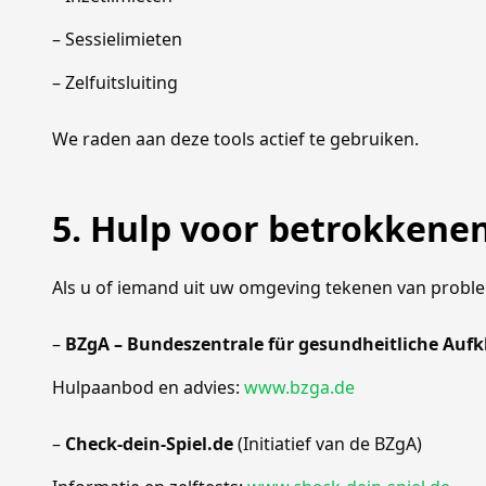
– Sessielimieten
– Zelfuitsluiting
We raden aan deze tools actief te gebruiken.
5. Hulp voor betrokkene
Als u of iemand uit uw omgeving tekenen van probl
–
BZgA – Bundeszentrale für gesundheitliche Auf
Hulpaanbod en advies:
www.bzga.de
–
Check-dein-Spiel.de
(Initiatief van de BZgA)