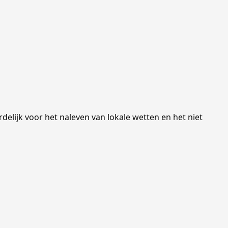
rdelijk voor het naleven van lokale wetten en het niet