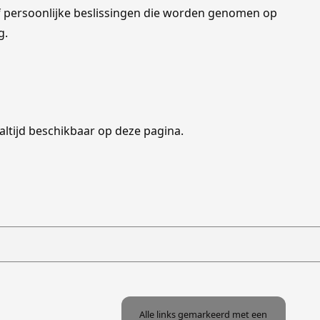
f persoonlijke beslissingen die worden genomen op
g.
altijd beschikbaar op deze pagina.
Alle links gemarkeerd met een