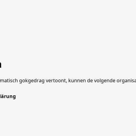
n
ematisch gokgedrag vertoont, kunnen de volgende organisa
klärung