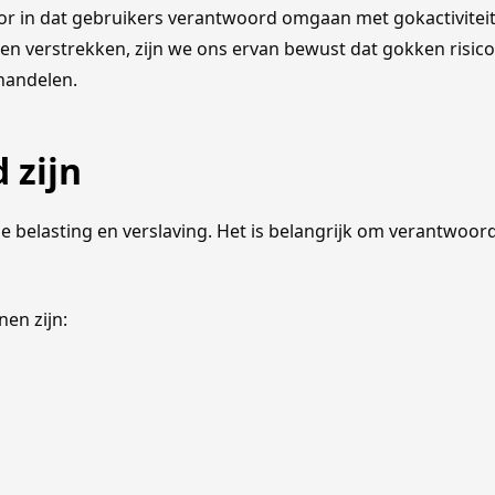
or in dat gebruikers verantwoord omgaan met gokactivitei
ngen verstrekken, zijn we ons ervan bewust dat gokken risi
handelen.
 zijn
le belasting en verslaving. Het is belangrijk om verantwoo
en zijn: