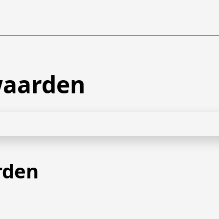
waarden
rden