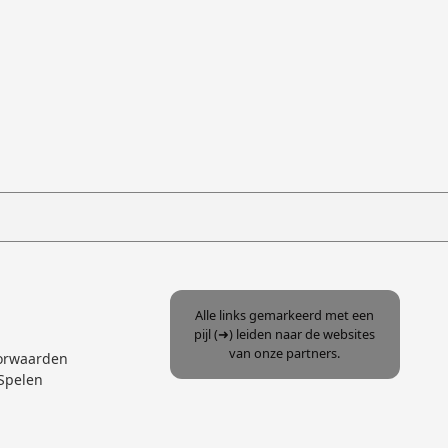
Alle links gemarkeerd met een
pijl (➜) leiden naar de websites
van onze partners.
orwaarden
Spelen